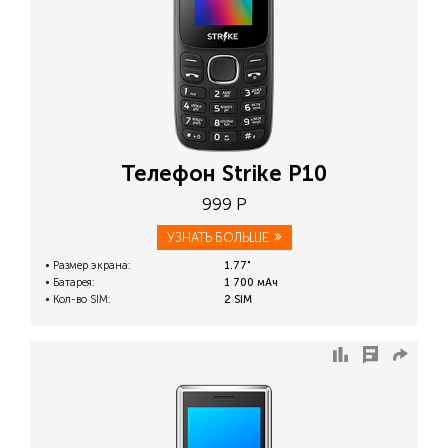
Телефон Strike P10
999 Р
УЗНАТЬ БОЛЬШЕ
Размер экрана:
1.77"
Батарея:
1 700 мАч
Кол-во SIM:
2 SIM