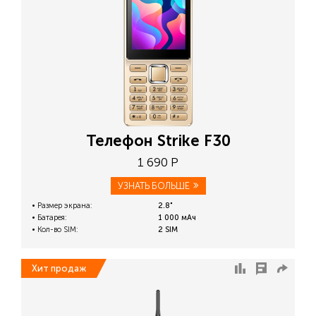
Телефон Strike F30
1 690 Р
УЗНАТЬ БОЛЬШЕ
Размер экрана:
2.8"
Батарея:
1 000 мАч
Кол-во SIM:
2 SIM
Хит продаж