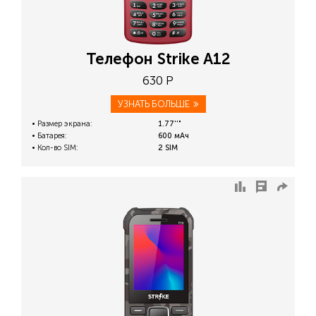
Телефон Strike A12
630 Р
УЗНАТЬ БОЛЬШЕ
Размер экрана:
1.77''"
Батарея:
600 мАч
Кол-во SIM:
2 SIM