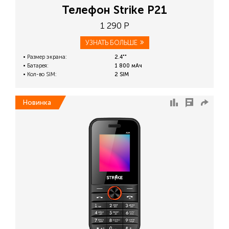
Телефон Strike P21
1 290 Р
УЗНАТЬ БОЛЬШЕ
Размер экрана:
2.4""
Батарея:
1 800 мАч
Кол-во SIM:
2 SIM
Новинка