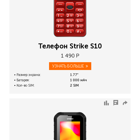
Телефон Strike S10
1 490 Р
УЗНАТЬ БОЛЬШЕ
Размер экрана:
1.77"
Батарея:
1 000 мАч
Кол-во SIM:
2 SIM