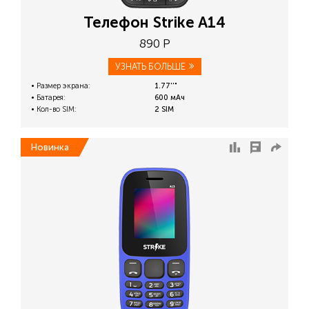
Телефон Strike A14
890 Р
УЗНАТЬ БОЛЬШЕ
Размер экрана:
1.77''"
Батарея:
600 мАч
Кол-во SIM:
2 SIM
Новинка