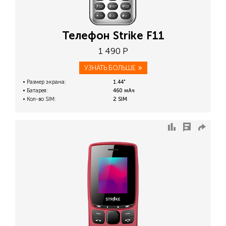
Телефон Strike F11
1 490 Р
УЗНАТЬ БОЛЬШЕ
Размер экрана:
1.44"
Батарея:
460 мАч
Кол-во SIM:
2 SIM