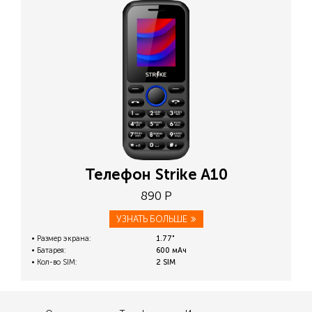
Телефон Strike A10
890 Р
УЗНАТЬ БОЛЬШЕ
Размер экрана:
1.77"
Батарея:
600 мАч
Кол-во SIM:
2 SIM