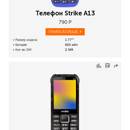
Телефон Strike A13
790 Р
УЗНАТЬ БОЛЬШЕ
Размер экрана:
1.77""
Батарея:
600 мАч
Кол-во SIM:
2 SIM