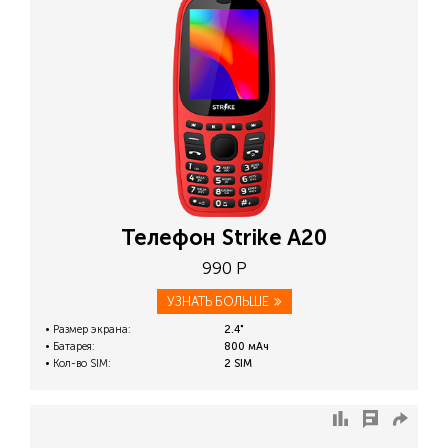
Телефон Strike A20
990 Р
УЗНАТЬ БОЛЬШЕ
Размер экрана:
2.4"
Батарея:
800 мАч
Кол-во SIM:
2 SIM