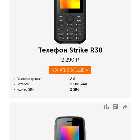
Телефон Strike R30
2 290 Р
УЗНАТЬ БОЛЬШЕ
Размер экрана:
2.8"
Батарея:
2 500 мАч
Кол-во SIM:
2 SIM