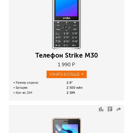
Телефон Strike M30
1 990 Р
УЗНАТЬ БОЛЬШЕ
Размер экрана:
2.8"
Батарея:
2 500 мАч
Кол-во SIM:
2 SIM