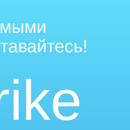
имыми
тавайтесь!
rike