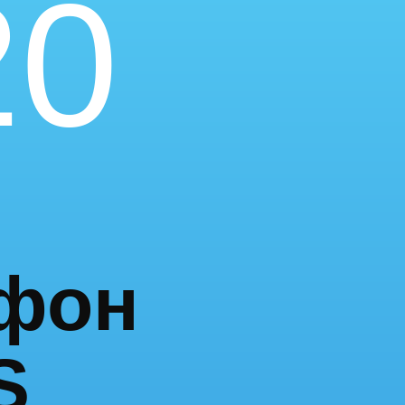
20
фон
S