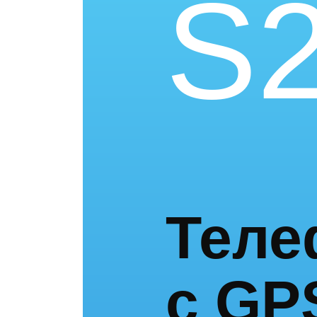
S
Теле
с GP