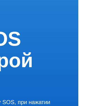
OS
рой
 SOS, при нажатии