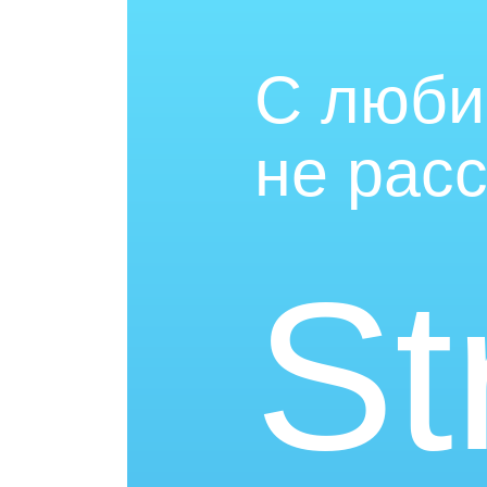
C люб
не расс
St