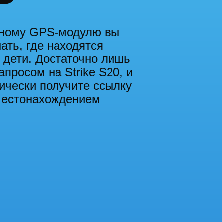
нному GPS-модулю вы
ать, где находятся
 дети. Достаточно лишь
просом на Strike S20, и
тически получите ссылку
местонахождением